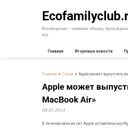
Перейти
к
Ecofamilyclub.
содержимому
Игроведение — новинки, обзоры, прохожден
игр
Главная
Игоровые новости
П
Главная
Слухи
Apple может выпустить в
Apple может выпуст
MacBook Air»
04.07.2014
В течение многих лет Apple оставляла ноутб