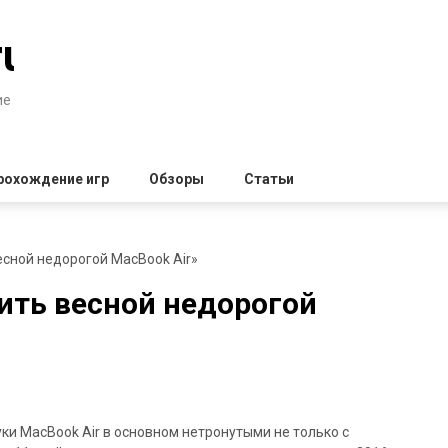
ru
ие
рохождение игр
Обзоры
Статьи
есной недорогой MacBook Air»
ить весной недорогой
уки MacBook Air в основном нетронутыми не только с