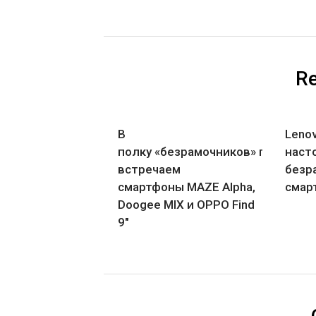
Re
В
Lenov
полку «безрамочников» прибыло:
наст
встречаем
безр
смартфоны MAZE Alpha,
смар
Doogee MIX и OPPO Find
9″