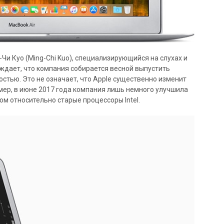
н-Чи Куо (Ming-Chi Kuo), специализирующийся на слухах и
рждает, что компания собирается весной выпустить
остью. Это не означает, что Apple существенно изменит
мер, в июне 2017 года компания лишь немного улучшила
ом относительно старые процессоры Intel.