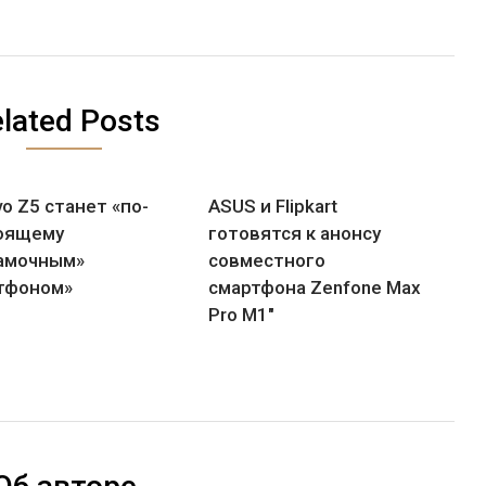
lated Posts
o Z5 станет «по-
ASUS и Flipkart
оящему
готовятся к анонсу
амочным»
совместного
тфоном»
смартфона Zenfone Max
Pro M1″