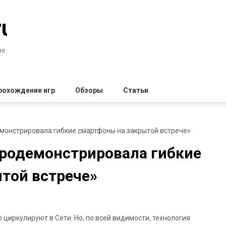
ru
ие
рохождение игр
Обзоры
Статьи
монстрировала гибкие смартфоны на закрытой встрече»
продемонстрировала гибкие
той встрече»
циркулируют в Сети. Но, по всей видимости, технология