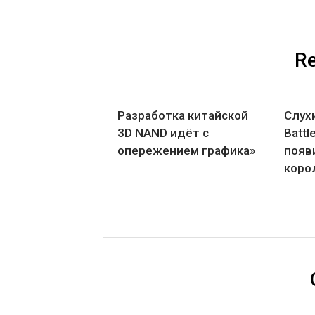
Re
Разработка китайской
Слухи
3D NAND идёт с
Battl
опережением графика»
появ
коро