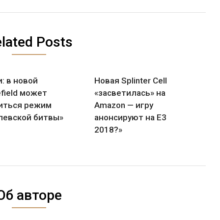
lated Posts
: в новой
Новая Splinter Cell
efield может
«засветилась» на
иться режим
Amazon — игру
левской битвы»
анонсируют на Е3
2018?»
Об авторе