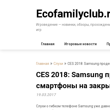
Перейти
к
Ecofamilyclub.
содержимому
Игроведение — новинки, обзоры, прохожден
игр
Главная
Игоровые новости
П
Главная
Слухи
CES 2018: Samsung проде
CES 2018: Samsung 
смартфоны на закры
19.03.2017
Слухи о гибком телефоне Samsung уже давно 