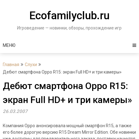
Перейти
к
Ecofamilyclub.ru
содержимому
Игроведение — новинки, обзоры, прохождение игр
МЕНЮ
Главная
Слухи
Дебют смартфона Oppo R15: экран Full HD+ и три камеры»
Дебют смартфона Oppo R15:
экран Full HD+ и три камеры»
26.03.2007
Компания Oppo анонсировала мощный смартфон R15, а также
его более дорогую версию R15 Dream Mirror Edition. Обе новинки
уже доступны для предварительного заказа; поставки начнутся