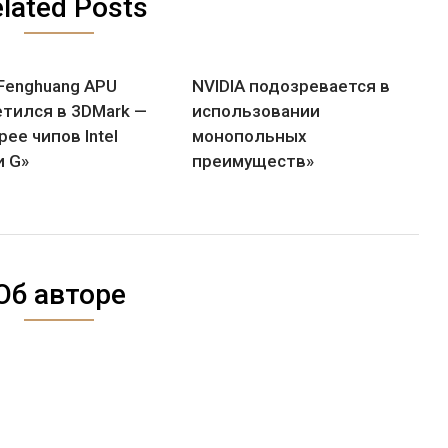
lated Posts
Fenghuang APU
NVIDIA подозревается в
етился в 3DMark —
использовании
ее чипов Intel
монопольных
и G»
преимуществ»
Об авторе