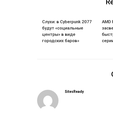
Re
Слухи: в Cyberpunk 2077
AMD 
будут «социальные
засв
центры» в виде
быстр
городских баров»
сери
SitesReady