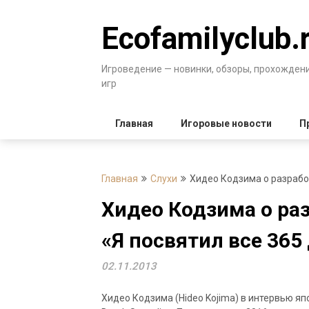
Перейти
к
Ecofamilyclub.
содержимому
Игроведение — новинки, обзоры, прохожден
игр
Главная
Игоровые новости
П
Главная
Слухи
Хидео Кодзима о разработ
Хидео Кодзима о раз
«Я посвятил все 365
02.11.2013
Хидео Кодзима (Hideo Kojima) в интервью я