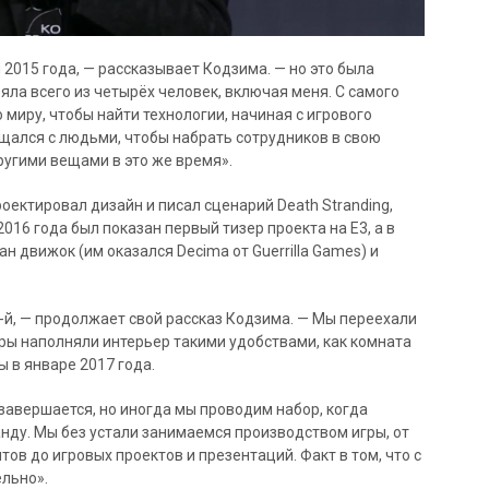
 2015 года, — рассказывает Кодзима. — но это была
яла всего из четырёх человек, включая меня. С самого
миру, чтобы найти технологии, начиная с игрового
щался с людьми, чтобы набрать сотрудников в свою
ругими вещами в это же время».
оектировал дизайн и писал сценарий Death Stranding,
16 года был показан первый тизер проекта на E3, а в
н движок (им оказался Decima от Guerrilla Games) и
6-й, — продолжает свой рассказ Кодзима. — Мы переехали
гры наполняли интерьер такими удобствами, как комната
ы в январе 2017 года.
завершается, но иногда мы проводим набор, когда
нду. Мы без устали занимаемся производством игры, от
ов до игровых проектов и презентаций. Факт в том, что с
льно».