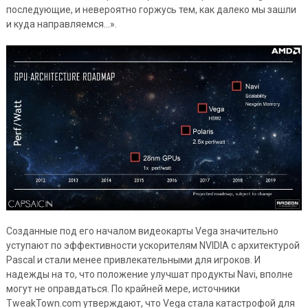
последующие, и невероятно горжусь тем, как далеко мы зашли
и куда направляемся…».
Созданные под его началом видеокарты Vega значительно
уступают по эффективности ускорителям NVIDIA с архитектурой
Pascal и стали менее привлекательными для игроков. И
надежды на то, что положение улучшат продукты Navi, вполне
могут не оправдаться. По крайней мере, источники
TweakTown.com утверждают, что Vega стала катастрофой для