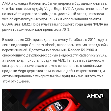
AMD, а команда Radeon якобы не уверена в будущем и считает,
что Navi повторит судьбу Vega. Ведь NVIDIA достаточно перейти
на новый техпроцесс, чтобы дать достойный ответ, не говоря
уже об архитектурных улучшениях и использовании памяти
GDDR6 или HBM2. По результатам прошлого года доля NVIDIA на
рынке графических карт превысила 70 %.
В своё время GCN, пришедшая на смену TeraScale в 2011 году в
лице видеокарт Southern Islands, оказалась весьма передовой и
перспективной. Достаточно вспомнить Radeon R9 290X и
сверхмощную двухпроцессорную видеокарту Radeon R9 295X2,
а также популярность продуктов AMD. Теперь в графическом
секторе «красным» стало сложно соперничать с «зелёными»:
продажи Vega держатся во многом на добыче криптовалют, и
оптимизированные ускорители Navi вряд ли изменят что-то в
этом отношении.