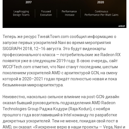
Теперь же ресурс TweakTown.com сообщил информацию о
запуске первых ускорителей Navi во время мероприятия
SIGGRAPH 2018, 12–16 августа. Это будут видеокарты
профессионального класса — потребительские же Radeon RX
появятся уже в следующем 2019 году. В свою очередь, сайт
WCCFTech.com отметил, что Navi станут последним, шестым
поколением ускорителей AMD с архитектурой GCN, на смену
которой в 2020–2021 годах придёт полностью новая и пока
безымянная микроархитектура.
Неизвестно, насколько сильное влияние на post-GCN-дизайн
оказал бывший руководитель подразделения AMD Radeon
Technologies Group Раджа Кодури (Raja Koduri), с ноября
прошлого года возглавивший в Intel команду по разработке
дискретных ускорителей. Тем не менее, покидая свой пост в
AMD, он сказал: «Я искренне верю в наши проекты — Vega, Navi и