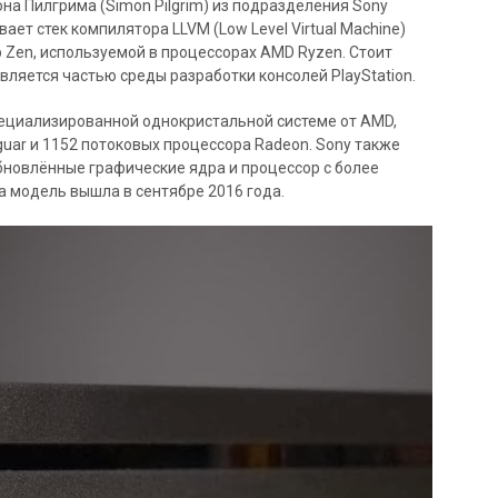
на Пилгрима (Simon Pilgrim) из подразделения Sony
ает стек компилятора LLVM (Low Level Virtual Machine)
 Zen, используемой в процессорах AMD Ryzen. Стоит
вляется частью среды разработки консолей PlayStation.
специализированной однокристальной системе от AMD,
uar и 1152 потоковых процессора Radeon. Sony также
бновлённые графические ядра и процессор с более
а модель вышла в сентябре 2016 года.