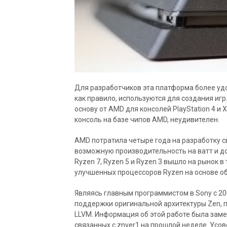
Для разработчиков эта платформа более удо
как правило, используются для создания игр.
основу от AMD для консолей PlayStation 4 и 
консоль на базе чипов AMD, неудивителен.
AMD потратила четыре года на разработку с
возможную производительность на ватт и до
Ryzen 7, Ryzen 5 и Ryzen 3 вышло на рынок в
улучшенных процессоров Ryzen на основе об
Являясь главным программистом в Sony с 20
поддержки оригинальной архитектуры Zen, 
LLVM. Информация об этой работе была замеч
связанных с znver1 на прошлой неделе. Ус