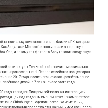
бна, поскольку компоненты очень близки к ПК, которые,
 Как Sony, так и Microsoft использовали аппаратную
Xbox One, и потому тот факт, что Sony готовит следующую
воей архитектуры Zen, чтобы обеспечить максимально
гнать процессоры Intel. Первое семейство процессоров
 течение 2017 года, после чего началось развёртывание
новлённого дизайна Zen+ в начале этого года.
09 года, господин Пилгрим сейчас занят интеграцией
проходящей под кодовым именем znver1 в компиляторе
ена на Github, где он сделал несколько изменений,
овершенствования продолжаются как минимум две недели.