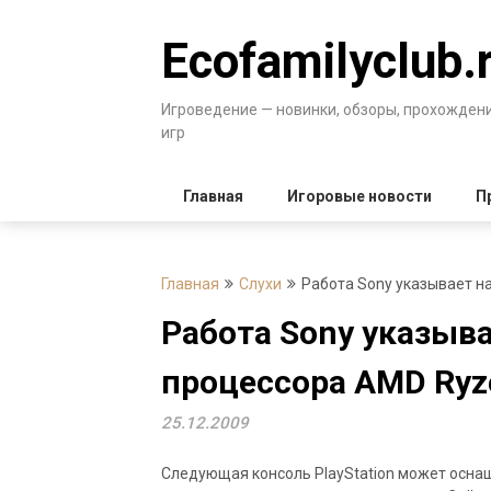
Перейти
к
Ecofamilyclub.
содержимому
Игроведение — новинки, обзоры, прохожден
игр
Главная
Игоровые новости
П
Главная
Слухи
Работа Sony указывает на
Работа Sony указыв
процессора AMD Ryzen
25.12.2009
Следующая консоль PlayStation может осна