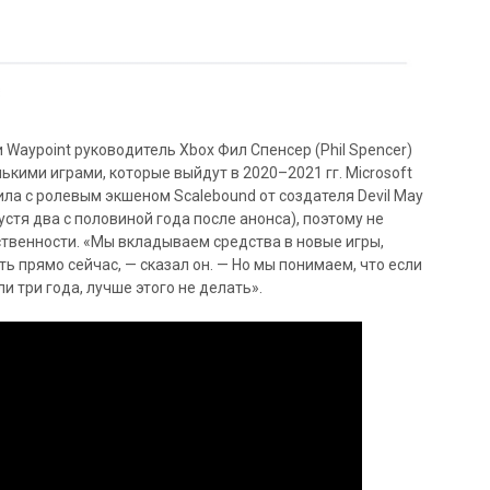
Waypoint руководитель Xbox Фил Спенсер (Phil Spencer)
ькими играми, которые выйдут в 2020–2021 гг. Microsoft
ла с ролевым экшеном Scalebound от создателя Devil May
устя два с половиной года после анонса), поэтому не
твенности. «Мы вкладываем средства в новые игры,
ь прямо сейчас, — сказал он. — Но мы понимаем, что если
и три года, лучше этого не делать».