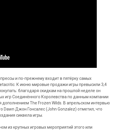
 прессы и по-прежнему входит в пятёрку самых
tacritic. К июню мировые продажи игры превысили 3,4
окупать: благодаря скидкам на прошлой неделе он
ых игр Соединённого Королевства по данным компании
ся дополнением The Frozen Wilds. В апрельском интервью
o Dawn Джон Гонсалес (John Gonzalez) отметил, что
оздания сиквела игры.
ном из крупных игровых мероприятий этого или