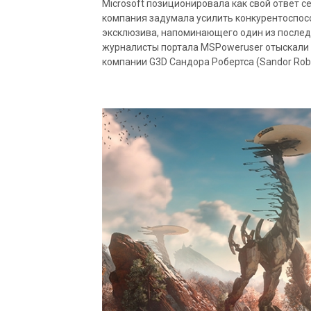
Microsoft позиционировала как свой ответ с
компания задумала усилить конкурентоспосо
эксклюзива, напоминающего один из последни
журналисты портала MSPoweruser отыскали 
компании G3D Сандора Робертса (Sandor Rober