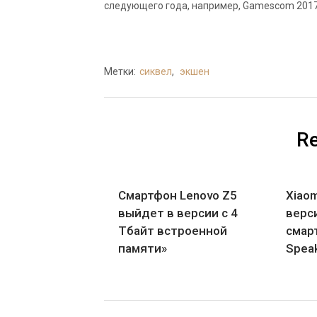
следующего года, например, Gamescom 2017 
Метки:
сиквел
,
экшен
Re
Смартфон Lenovo Z5
Xiaom
выйдет в версии с 4
верс
Тбайт встроенной
смарт
памяти»
Spea