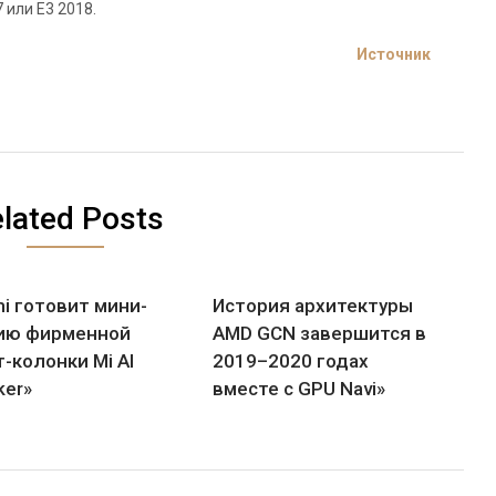
или Е3 2018.
Источник
lated Posts
i готовит мини-
История архитектуры
ию фирменной
AMD GCN завершится в
-колонки Mi AI
2019–2020 годах
ker»
вместе с GPU Navi»