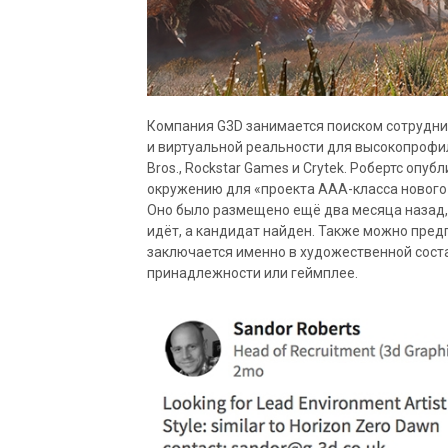
Компания G3D занимается поиском сотрудни
и виртуальной реальности для высокопрофильн
Bros., Rockstar Games и Crytek. Робертс оп
окружению для «проекта ААА-класса нового п
Оно было размещено ещё два месяца назад,
идёт, а кандидат найден. Также можно пред
заключается именно в художественной соста
принадлежности или геймплее.