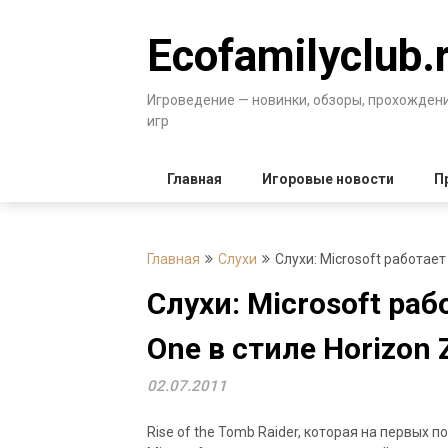
Перейти
к
Ecofamilyclub.
содержимому
Игроведение — новинки, обзоры, прохожден
игр
Главная
Игоровые новости
П
Главная
Слухи
Слухи: Microsoft работае
Слухи: Microsoft ра
One в стиле Horizon
02.07.2011
Rise of the Tomb Raider, которая на первых п