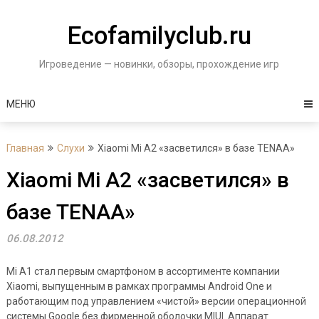
Перейти
к
Ecofamilyclub.ru
содержимому
Игроведение — новинки, обзоры, прохождение игр
МЕНЮ
Главная
Слухи
Xiaomi Mi A2 «засветился» в базе TENAA»
Xiaomi Mi A2 «засветился» в
базе TENAA»
06.08.2012
Mi A1 стал первым смартфоном в ассортименте компании
Xiaomi, выпущенным в рамках программы Android One и
работающим под управлением «чистой» версии операционной
системы Google без фирменной оболочки MIUI. Аппарат