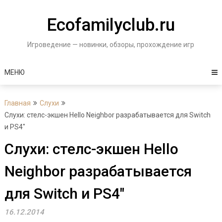
Перейти
к
Ecofamilyclub.ru
содержимому
Игроведение — новинки, обзоры, прохождение игр
МЕНЮ
Главная
Слухи
Слухи: стелс-экшен Hello Neighbor разрабатывается для Switch
и PS4″
Слухи: стелс-экшен Hello
Neighbor разрабатывается
для Switch и PS4″
16.12.2014