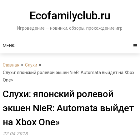
Перейти
к
Ecofamilyclub.ru
содержимому
Игроведение — новинки, обзоры, прохождение игр
МЕНЮ
Главная
Слухи
Слухи: японский ролевой экшен NieR: Automata выйдет на Xbox
One»
Слухи: японский ролевой
экшен NieR: Automata выйдет
на Xbox One»
22.04.2013