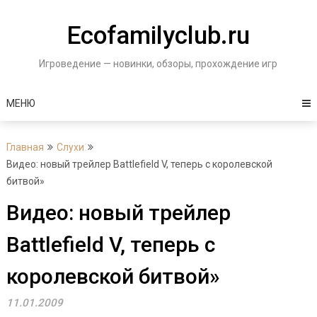
Перейти
к
Ecofamilyclub.ru
содержимому
Игроведение — новинки, обзоры, прохождение игр
МЕНЮ
Главная
Слухи
Видео: новый трейлер Battlefield V, теперь с королевской
битвой»
Видео: новый трейлер
Battlefield V, теперь с
королевской битвой»
11.01.2009