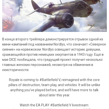
В конце второго трейлера демонстрируется отрывок одной из
мини-кампаний под названием Nordlys, что означает «Северное
сияние» на норвежском. Nordlys освещает историю девушки,
сражающейся против немецких оккупантов в 1943 году. Ещё в
мае DICE пообещала, что грядущий проект получит несколько
главных женских персонажей, несмотря на обвинения в
неисторичности.
Royale is coming to #Battlefield V, reimagined with the core
pillars of destruction, team play, and vehicles. It will be unlike
anything you’ve played before, and we’ll have more to talk
about later this year.
Watch the EA PLAY #Battlefield V livestream: