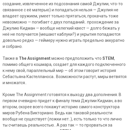
создание, извлеченное из подсознания самой Джулии, что-то
связанное с её матерью) и попадаться нельзя — Джулия не
владеет оружием, умеет только прятаться, прокачать тоже
невозможно — погибает с двух попаданий.. прохождение за
Джулию Кидман — вообще нелегкий квест — долго бежать у
неё не получается (мешают каблуки?) и укрытия попадаются
довольно редко — геймеру нужно играть предельно аккуратно
и собрано.
Также в
The Assignment
можно предположить что
STEM
,
помимо общего кошмара, создает для каждого подключенного
к нему свой, параллельный мир — об этом говорит история
Себастьяна Кастелланоса.. Возможности растут, миры ветвятся
и множатся..
Кроме The Assignment готовятся к выходу два дополнения. В
первом очевидно придет к финалу тема Джулии Кидман, а во
втором, скорее всего покажут историю самого конструктора
миров Рубена Викториано. Ведь как таковой реальности
вообще не существует (ложки нет..), есть только то что лично
ты считаешь реальностью.. А раз так — то прорваться за