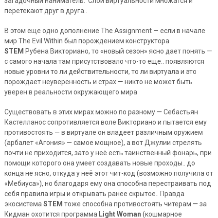
загадочный наниматель. Слои виртуальности множатся и
перетекают друг в друга..
В этом еще одно дополнение The Assignment — если в начале
мир The Evil Within был порождением конструктора
STEM
Рубена Викториано, то «новый сезон» ясно дает понять —
с самого начала там присутствовало что-то еще.. появляются
новые уровни то ли действительности, то ли виртуала и это
порождает неуверенность и страх — никто не может быть
уверен в реальности окружающего мира
Существовать в этих мирах можно по разному — Себастьян
Кастелланос сопротивляется воле Викториано и пытается ему
противостоять — в виртуале он владеет различным оружием
(арбалет «Агония» — самое мощное), а вот Джулии стрелять
почти не приходится, зато у неё есть таинственный фонарь, при
помощи которого она умеет создавать новые проходы.. до
конца не ясно, откуда у неё этот чит-код (возможно получила от
«Мебиуса»), но благодаря ему она способна перестраивать под
себя правила игры и открывать ранее скрытое.. Правда
экосистема
STEM
тоже способна противостоять читерам — за
Кидман охотится программа
Light Woman
(кошмарное